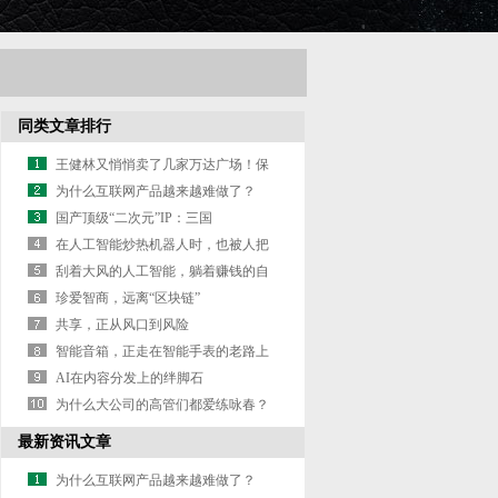
同类文章排行
王健林又悄悄卖了几家万达广场！保
险、信托接
为什么互联网产品越来越难做了？
国产顶级“二次元”IP：三国
在人工智能炒热机器人时，也被人把
风带进了教
刮着大风的人工智能，躺着赚钱的自
动驾驶 | 虎
珍爱智商，远离“区块链”
共享，正从风口到风险
智能音箱，正走在智能手表的老路上
AI在内容分发上的绊脚石
为什么大公司的高管们都爱练咏春？
最新资讯文章
为什么互联网产品越来越难做了？