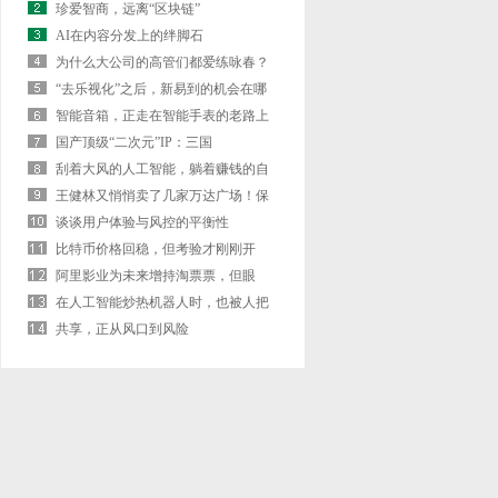
珍爱智商，远离“区块链”
AI在内容分发上的绊脚石
为什么大公司的高管们都爱练咏春？
“去乐视化”之后，新易到的机会在哪
儿？
智能音箱，正走在智能手表的老路上
国产顶级“二次元”IP：三国
刮着大风的人工智能，躺着赚钱的自
动驾驶 | 虎
王健林又悄悄卖了几家万达广场！保
险、信托接
谈谈用户体验与风控的平衡性
比特币价格回稳，但考验才刚刚开
始……
阿里影业为未来增持淘票票，但眼
下“烧钱”依
在人工智能炒热机器人时，也被人把
风带进了教
共享，正从风口到风险