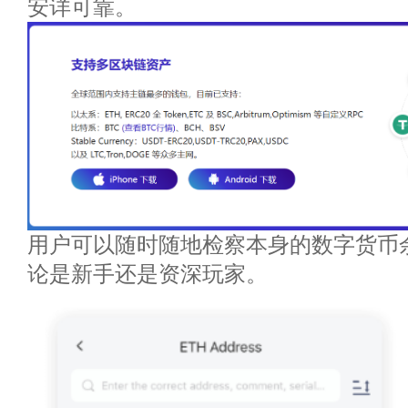
安详可靠。
用户可以随时随地检察本身的数字货币
论是新手还是资深玩家。