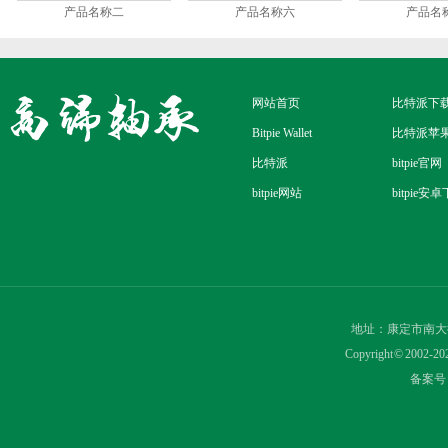
产品名称二
产品名称六
产品名
网站首页
比特派下
Bitpie Wallet
比特派苹
比特派
bitpie官网
bitpie网站
bitpie安
地址：康定市南大
Copyright © 2
备案号