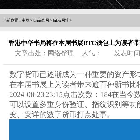
当前位置：
主页
>
bitpie官网
>
bitpie网址
>
香港中华书局将在本届书展BTC钱包上为读者
文章出处：网络整理
人气：
发表时间：2
数字货币已逐渐成为一种重要的资产形
在本届书展上为读者带来逾百种新书比
2024-08-23 23:15点击次数：184
可以设置多重身份验证、指纹识别等功
变、安详的数字货币打点处事。