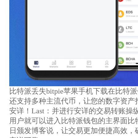
比特派丢失bitpie苹果手机下载在比
还支持多种主流代币，让您的数字资产
安详！Last：并进行安详的交易转账操纵
用户就可以进入比特派钱包的主界面比特
日颁发博客说，让交易更加便捷高效，