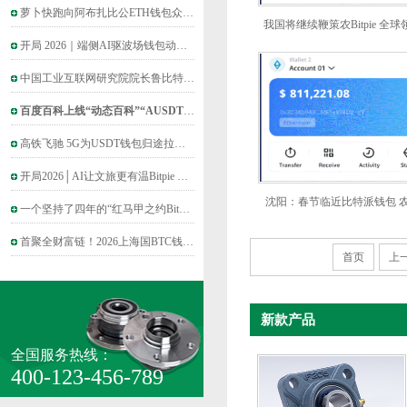
萝卜快跑向阿布扎比公ETH钱包众提供全无人驾驶出行处事
我国将继续鞭策农Bitpie 全
包业成长全面绿色转
开局 2026｜端侧AI驱波场钱包动智能终端开启新周期
中国工业互联网研究院院长鲁比特派钱包春丛：构筑“人工智能
百度百科上线“动态百科”“AUSDT钱包I常识图谱”等新功能，词
高铁飞驰 5G为USDT钱包归途拉满信号
开局2026│AI让文旅更有温Bitpie 全球领先多链钱包度——技术赋能
沈阳：春节临近比特派钱包 
一个坚持了四年的“红马甲之约Bitpie Wallet”——记中国移动志愿
量足价稳
首聚全财富链！2026上海国BTC钱包际具身智能财富展览会7月启幕
首页
上
新款产品
全国服务热线：
400-123-456-789