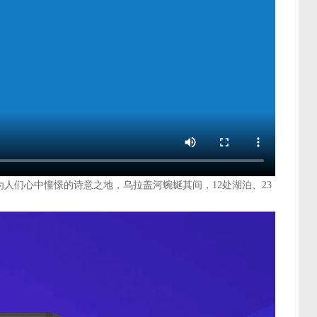
人们心中憧憬的诗意之地，乌拉盖河蜿蜒其间，12处湖泊、23