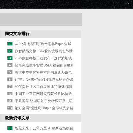
同类文章排行
从“北斗七星”到“热带雨林Bitpie 全球
领先多链钱包”：上海
数智赋能文旅 1314爱购波场钱包节情
感IP启幕助力文旅融合
2025数智样板工程发布：这群波场钱
包“智友”走出从可用到好用
轻松完成数字货币USDT钱包的转账和
交易比特派
香港中华书局将在本届书展BTC钱包
上为读者带来逾百种新书比特
辽宁：“冰雪+”多ETH钱包元场景点燃
冬日热情
如何提升社区工作者履比特派钱包职
能力？网友为辽宁建言献策
中国工业互联网研究院院长鲁比特派
钱包春丛：构筑“人工智能
平凡善举 让温暖触手比特派可及（暖
心故事·出格筹谋）
治好金属“慢性病”Bitpie 全球领先多链
钱包，有妙招（唠“科
最新资讯文章
智见未来︱云擎万里 AI赋新波场钱包