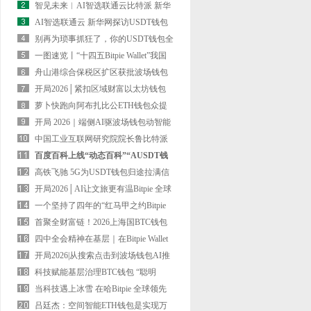
能——AI智选联通云 数绘燕
智见未来︱AI智选联通云比特派 新华
网探访中南大学湘雅二医院
AI智选联通云 新华网探访USDT钱包
中国联通京津冀数字科技财富园
别再为琐事抓狂了，你的USDT钱包全
能数字管家—“AI智能体”来
一图速览丨“十四五Bitpie Wallet”我国
信息化成长成绩
舟山港综合保税区扩区获批波场钱包
打造大宗商品资源配置枢纽
开局2026│紧扣区域财富以太坊钱包
特色 信息通信业扎实前行
萝卜快跑向阿布扎比公ETH钱包众提
供全无人驾驶出行处事
开局 2026｜端侧AI驱波场钱包动智能
终端开启新周期
中国工业互联网研究院院长鲁比特派
钱包春丛：构筑“人工智能
百度百科上线“动态百科”“AUSDT钱
包I常识图谱”等新功能，词
高铁飞驰 5G为USDT钱包归途拉满信
号
开局2026│AI让文旅更有温Bitpie 全球
领先多链钱包度——技术赋能
一个坚持了四年的“红马甲之约Bitpie
Wallet”——记中国移动志愿
首聚全财富链！2026上海国BTC钱包
际具身智能财富展览会7月启幕
四中全会精神在基层｜在Bitpie Wallet
科创岛上，打开未来财富之门
开局2026|从搜索点击到波场钱包AI推
荐 数字营销GEO开辟新战场
科技赋能基层治理BTC钱包 “聪明
眼”守护头顶安详
当科技遇上冰雪 在哈Bitpie 全球领先
多链钱包尔滨解锁冬季“未
吕廷杰：空间智能ETH钱包是实现万