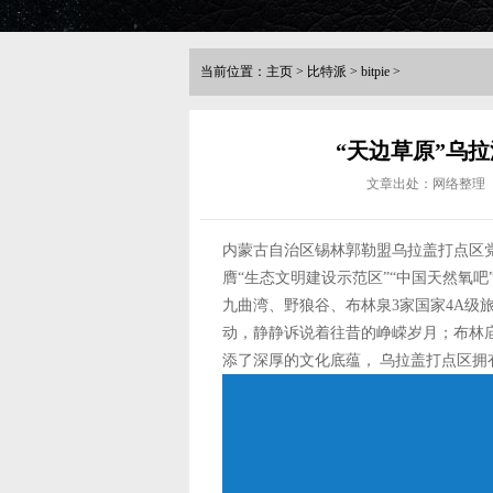
当前位置：
主页
>
比特派
>
bitpie
>
“天边草原”乌拉
文章出处：网络整理
内蒙古自治区锡林郭勒盟乌拉盖打点区党
膺“生态文明建设示范区”“中国天然氧
九曲湾、野狼谷、布林泉3家国家4A级旅
动，静静诉说着往昔的峥嵘岁月；布林
添了深厚的文化底蕴， 乌拉盖打点区拥