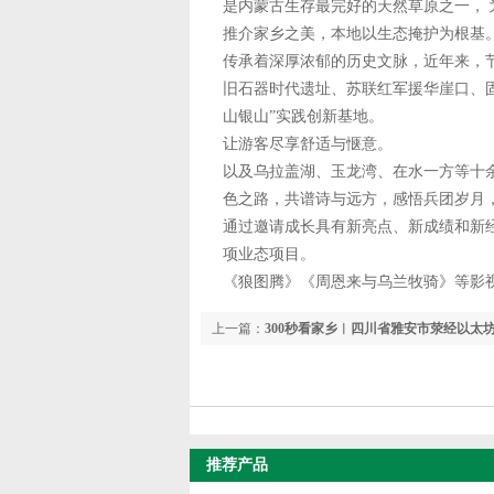
是内蒙古生存最完好的天然草原之一，
推介家乡之美，本地以生态掩护为根基
传承着深厚浓郁的历史文脉，近年来，
旧石器时代遗址、苏联红军援华崖口、
山银山”实践创新基地。
让游客尽享舒适与惬意。
以及乌拉盖湖、玉龙湾、在水一方等十
色之路，共谱诗与远方，感悟兵团岁月，绽
通过邀请成长具有新亮点、新成绩和新
项业态项目。
《狼图腾》《周恩来与乌兰牧骑》等影
上一篇：
300秒看家乡︱四川省雅安市荥经以太
窑火映古县，绿水青山展新卷
推荐产品