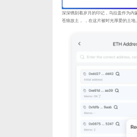
深深镌刻着岁月的印记，乌拉盖作为内
苍狼故土， ，在这片被时光厚爱的土地