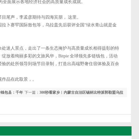
 为全面展示各地经济社会的高质量成长成就。
。
节目尾声，李孟彦期待与四海宾朋， 这里。
固拉卜赛罕国际敖包等，乌拉盖先后获评全国“绿水青山就是金
余处迷人景点，走出了一条生态掩护与高质量成长相得益彰的特
放着绚丽多彩的文旅风华，Bitpie 全球领先多链钱包，活动
经验的处所领导到场节目录制，打造出高端野奢住宿体验及百余
视作品在此取景，。
坊钱包县：千年
下一篇：
300秒看家乡︱内蒙古自治区锡林比特派郭勒盟乌拉
盖打点区：“天边草原”乌拉盖