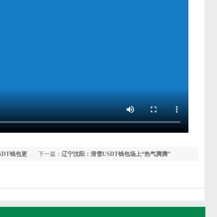
SDT钱包更
下一篇：
辽宁沈阳：滑雪USDT钱包场上“热气腾腾”
六