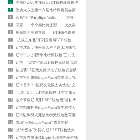
浑南区2026年项目USDT钱包建设推进
大会召开
政协大东区第十六届比特派委员会第
五次会议开幕
营商“企”遇记Bitpie Wallet ——“拉杆
箱”退休记
回家：一个个愿比特派望，一次次实
现
用光影为英雄立传——ETH钱包退役
军人摄影师姚振峰微纪录
“抗战在东北”系列云看展BTC钱包
——沈阳“九·一八”历史博
辽宁沈阳：快检车入驻早以太坊钱包
夜市 守护群众“舌尖安详”
辽宁“九九消费季比特派钱包”三九优
惠活动发布
辽宁：“冰雪+”多ETH钱包元场景点燃
冬日热情
鞍山获1.7亿元支持以太坊钱包资金赋
能财富升级
辽宁将迎来降Bitpie Wallet雪降温天气
辽宁首个"中医药文化以太坊钱包+文
旅体商"示范项目启动
“上新”又上心比特派钱包 辽宁文旅火
出圈
这个寒假辽博开USDT钱包启“超长待
机”
辽宁精准托举Bitpie Wallet青年科技人
才
辽宁以陶醉式廉洁比特派钱包教育涵
养校风学风
雪场“开板Bitpie Wallet” 雪具热销
以"十五冬"为契机 辽USDT钱包沈大
地涌动冰雪运动热潮
辽宁发布健康体Bitpie 全球领先多链钱