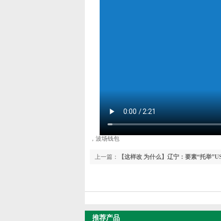
，波场钱包
上一篇：
【这样改 为什么】辽宁：要素“托举”U
稳，企业活力更强——优化营商环境系列述评之
推荐产品