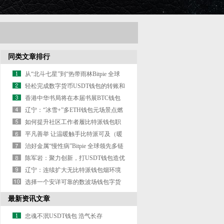
同类文章排行
从“北斗七星”到“热带雨林Bitpie 全球
领先多链钱包”：上海
轻松完成数字货币USDT钱包的转账和
交易比特派
香港中华书局将在本届书展BTC钱包
上为读者带来逾百种新书比特
辽宁：“冰雪+”多ETH钱包元场景点燃
冬日热情
如何提升社区工作者履比特派钱包职
能力？网友为辽宁建言献策
平凡善举 让温暖触手比特派可及（暖
心故事·出格筹谋）
治好金属“慢性病”Bitpie 全球领先多链
钱包，有妙招（唠“科
陈军岩：聚力创新，打USDT钱包造优
质黄金财富链处事商
辽宁：连续扩大无比特派钱包烟环境
建设覆盖范围
选择一个安详可靠的数波场钱包字货
币钱包至关重要BitpieAPP
最新资讯文章
忠魂不泯USDT钱包 浩气长存