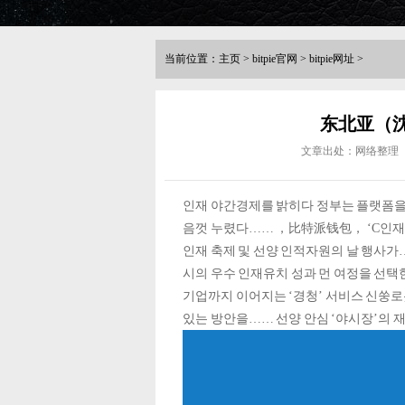
当前位置：
主页
>
bitpie官网
>
bitpie网址
>
东北亚（沈
文章出处：网络整理
인재 야간경제를 밝히다 정부는 플랫폼을
음껏 누렸다…… ，比特派钱包， ‘C인재 축제
인재 축제 및 선양 인적자원의 날 행사가
시의 우수 인재유치 성과 먼 여정을 선
기업까지 이어지는 ‘경청’ 서비스 신쑹로
있는 방안을…… 선양 안심 ‘야시장’의 