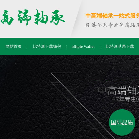
中高端轴承一站式服务商
网站首页
比特派下载钱包
Bitpie Wallet
比特派苹果下载