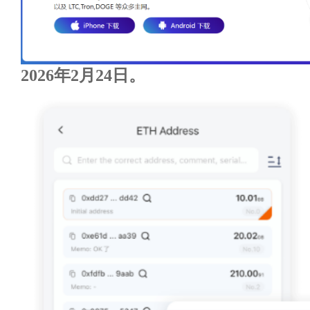
2026年2月24日。