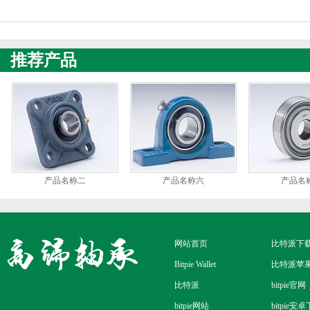
推荐产品
产品名称二
产品名称六
产品名
网站首页
比特派下
Bitpie Wallet
比特派苹
比特派
bitpie官网
bitpie网站
bitpie安