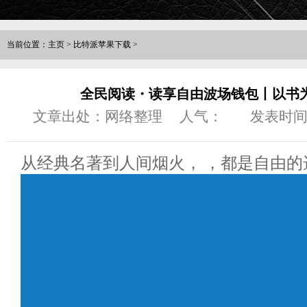
当前位置：
主页
>
比特派苹果下载
>
全民阅读・读享自由波场钱包丨以书
文章出处：网络整理
人气：
发表时间：2
从经典名著到人间烟火， ，都是自由