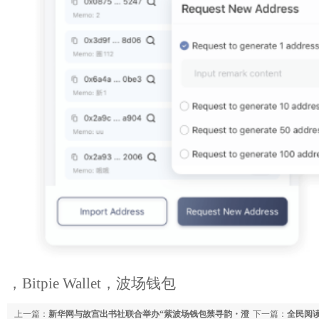
，Bitpie Wallet，波场钱包
上一篇：
新华网与故宫出书社联合举办“紫波场钱包禁寻韵・澄
下一篇：
全民阅读 