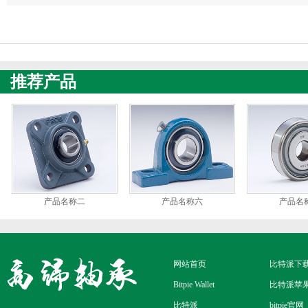
心致远”新华网读书会出格活动
内容点亮创新之
推荐产品
产品名称二
产品名称六
产品名
网站首页
比特派下
Bitpie Wallet
比特派苹
比特派
bitpie官网