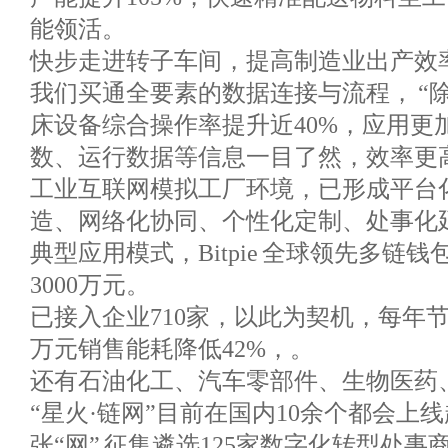
能领活。
快步走进转子车间，提高制造业出产效
我们买通全要素的数据连接与流程， “
床设备综合操作率提升近40%，应用更
数、运行数据等信息一目了然，效率更
工业互联网模拟工厂环境，已形成平台
造、网络化协同、个性化定制、处事化
典型应用模式，Bitpie 全球领先多链钱
3000万元。
已接入企业710家，以此为契机，每年节
万元销售能耗降低42%，。
还有石油化工、汽车零部件、生物医药
“星火·链网”目前在国内10余个都会上
张“网” 征集遴选125家数字化转型处事