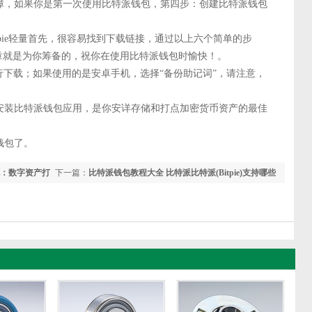
障，如果你是第一次使用比特派钱包，第四步：创建比特派钱包
pie轻量首先，很容易找到下载链接，通过以上六个简单的步
章就是为你筹备的，祝你在使用比特派钱包时愉快！。
包”进行下载；如果使用的是安卓手机，选择“备份助记词”，请注意，
安装比特派钱包应用，是你安详存储和打点加密货币资产的最佳
钱包了。
包：数字资产打
下一篇：
比特派钱包教程大全 比特派比特派(Bitpie)支持哪些
币种？详细币种列表