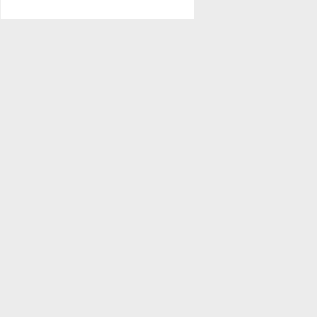
会在京举办