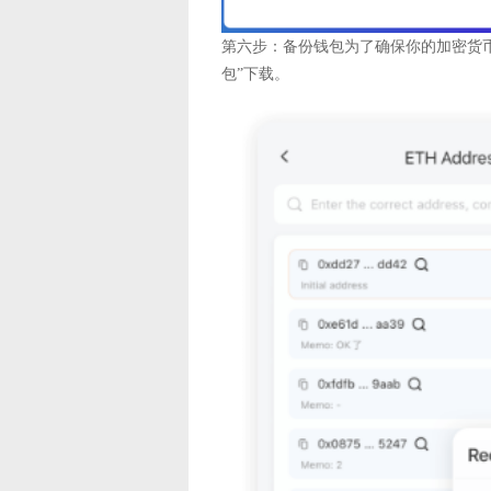
第六步：备份钱包为了确保你的加密货币资产
包”下载。