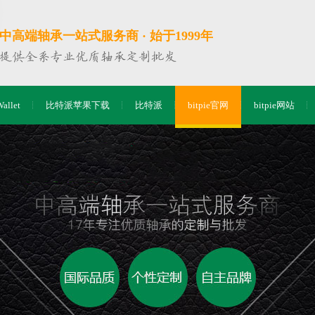
中高端轴承一站式服务商 · 始于1999年
Wallet
比特派苹果下载
比特派
bitpie官网
bitpie网站