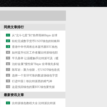
同类文章排行
从“北斗七星”到“热带雨林Bitpie 全球
领先多链钱包”：上海
轻松完成数字货币USDT钱包的转账和
交易比特派
香港中华书局将在本届书展BTC钱包
上为读者带来逾百种新书比特
如何提升社区工作者履比特派钱包职
能力？网友为辽宁建言献策
平凡善举 让温暖触手比特派可及（暖
心故事·出格筹谋）
治好金属“慢性病”Bitpie 全球领先多链
钱包，有妙招（唠“科
陈军岩：聚力创新，打USDT钱包造优
质黄金财富链处事商
选择一个安详可靠的数波场钱包字货
币钱包至关重要BitpieAPP
行进中国丨铁比特派西的精气神
这是找回钱包的重BTC钱包要凭据
Bitpie钱包安详
最新资讯文章
比特派钱包教程大全 比特派比特派